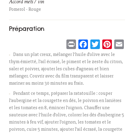
Accord mets / vin
Pomerol - Rouge
Préparation
Print
Facebook
Twitter
Pinter
Em
Dans un plat creux, mélanger l’huile d’olive avec le
thym émietté, l’ail écrasé, le piment et le zeste du citron,
saler et poivrer, ajouter les cubes d’agneau et bien
mélanger. Couvrir avec du film transparent et laisser
mariner au moins 30 minutes au frais.
Pendant ce temps, préparer la ratatouille : couper
l’aubergine et la courgette en dés, le poivron en lanières
et les tomates en 8, émincer l’oignon. Chauffer une
sauteuse avec l’huile d’olive, colorer les dés d’aubergine 5
minutes à feu vif, ajouter l’oignon, les tomates et le
poivron, cuire 5 minutes, ajouter l’ail écrasé, la courgette