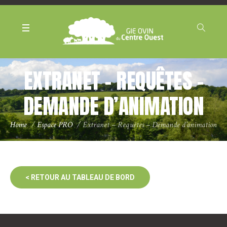
Panneau de gestion des cookies
EXTRANET – REQUÊTES –
DEMANDE D’ANIMATION
Home
/
Espace PRO
/
Extranet – Requêtes – Demande d’animation
< RETOUR AU TABLEAU DE BORD