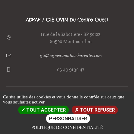
ADPAP / GIE OVIN Du Centre Ouest
1 rue de la Sabotière - BP 50102
86500 Montmorillon
gie@agneaupoitoucharentes.com
05 49 91 30 47
Ce site utilise des cookies et vous donne le contrôle sur ceux que
Mentions
vous souhaitez activer
© 2017 GIE Ovin du Centre Ouest -
-
TOUT ACCEPTER
TOUT REFUSER
légales
Politique de confidentialité
-
PERSONNALISER
POLITIQUE DE CONFIDENTIALITÉ